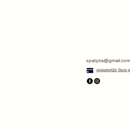
spatpta@gmail.co
донирајте било к