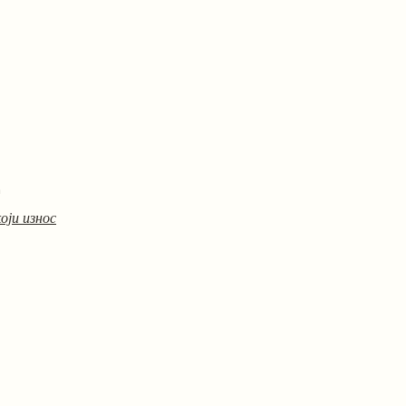
m
оји износ