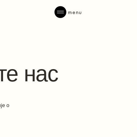
menu
те нас
је о