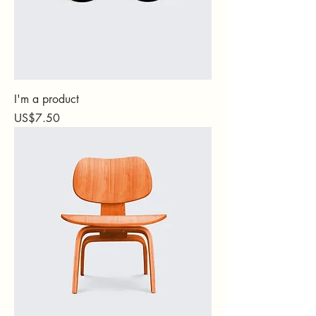
I'm a product
가격
US$7.50