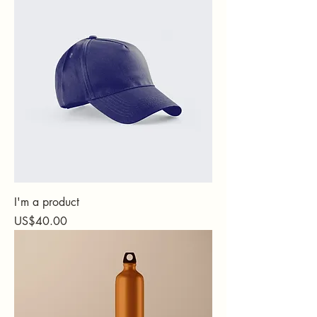
I'm a product
가격
US$40.00