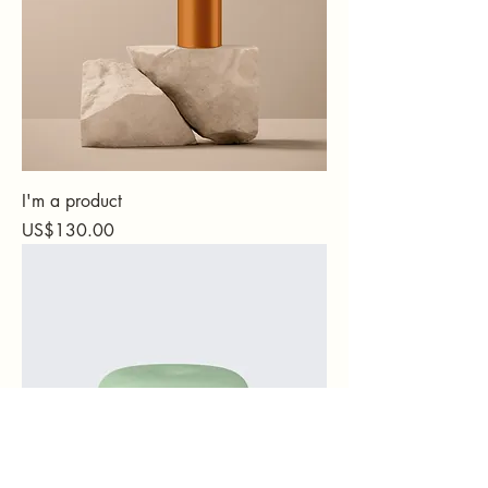
I'm a product
가격
US$130.00