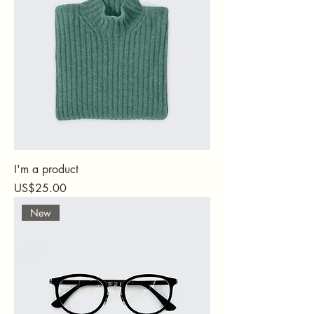
I'm a product
가격
US$25.00
New