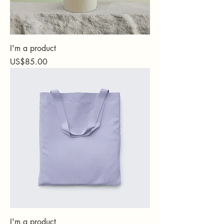
I'm a product
가격
US$85.00
I'm a product