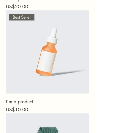
가격
US$20.00
Best Seller
I'm a product
가격
US$10.00